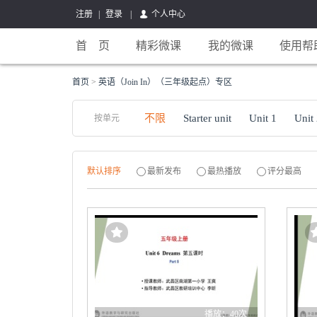
注册
|
登录
|
个人中心
首 页
精彩微课
我的微课
使用帮
首页
>
英语（Join In）（三年级起点）专区
不限
Starter unit
Unit 1
Unit
按单元
默认排序
最新发布
最热播放
评分最高
播放：40次