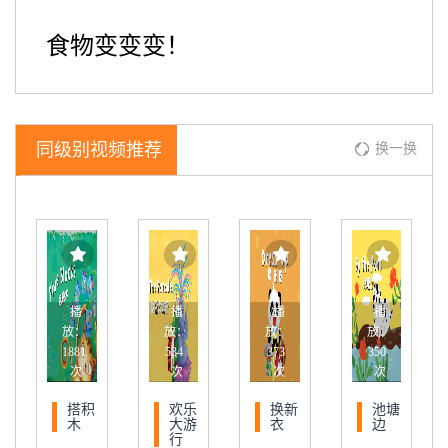
食物变变变！
同级别视频推荐
换一换
播
播
播
播
放：
放：
放：
放：
1881
534
373
350
次
次
次
次
搭积
欢乐
换新
池塘
木
大游
衣
边
行