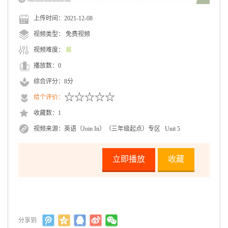
上传时间：
2021-12-08
视频类型：
免费视频
视频难度：
易
播放数：
0
综合评分：
8分
★★★★★
★★★★
★★★
★★
★
☆☆☆☆☆
★★★★★
给个评价：
收藏数：
1
视频来源：
英语（Join In）（三年级起点）专区 Unit 5
立即播放
收藏
分享到